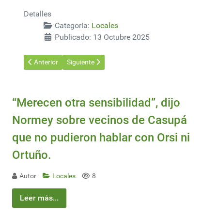
Detalles
Categoría:
Locales
Publicado: 13 Octubre 2025
Artículo anterior: La industria no crece: para el presidente de 
Artículo siguiente: Tras casi dos meses parada por
Anterior
Siguiente
“Merecen otra sensibilidad”, dijo
Normey sobre vecinos de Casupá
que no pudieron hablar con Orsi ni
Ortuño.
Autor
Locales
8
Leer más...