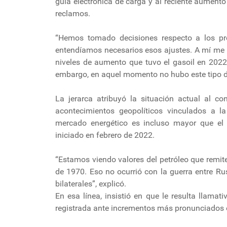
guía electrónica de carga y al reciente aumento
reclamos.
“Hemos tomado decisiones respecto a los pre
entendíamos necesarios esos ajustes. A mí me 
niveles de aumento que tuvo el gasoil en 2022 
embargo, en aquel momento no hubo este tipo de
La jerarca atribuyó la situación actual al co
acontecimientos geopolíticos vinculados a la
mercado energético es incluso mayor que el r
iniciado en febrero de 2022.
“Estamos viendo valores del petróleo que remit
de 1970. Eso no ocurrió con la guerra entre R
bilaterales”, explicó.
En esa línea, insistió en que le resulta llamati
registrada ante incrementos más pronunciados e