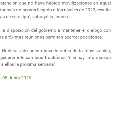
 atención que no haya habido movilizaciones en aquel
todavía no hemos llegado a los niveles de 2022, resulta
s de este tipo”, subrayó la jerarca.
la disposición del gobierno a mantener el diálogo con
las próximas reuniones permitan acercar posiciones.
 Hubiera sido bueno hacerlo antes de la movilización,
nerar intercambios fructíferos. Y si hay información
 a ellos la próxima semana”.
 08 Junio 2026
de la logística»
de beneficios a autos eléctricos: "No estamos todavía en el momento opor