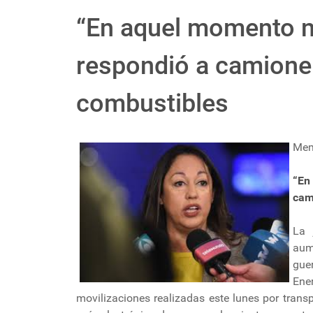
“En aquel momento n
respondió a camione
combustibles
Mem
“En
cam
La 
aum
gue
Ene
movilizaciones realizadas este lunes por trans