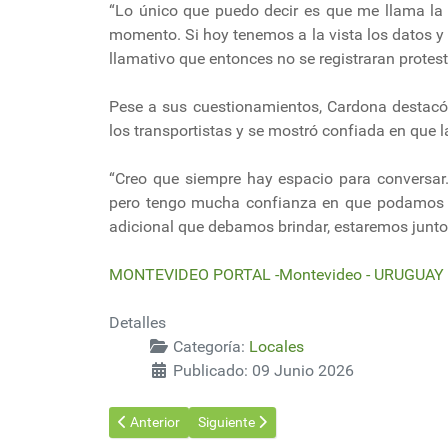
“Lo único que puedo decir es que me llama la
momento. Si hoy tenemos a la vista los datos y 
llamativo que entonces no se registraran protesta
Pese a sus cuestionamientos, Cardona destacó 
los transportistas y se mostró confiada en que 
“Creo que siempre hay espacio para conversar.
pero tengo mucha confianza en que podamos ge
adicional que debamos brindar, estaremos junto
MONTEVIDEO PORTAL -Montevideo - URUGUAY -
Detalles
Categoría:
Locales
Publicado: 09 Junio 2026
Artículo anterior: «La forestación ha sido un promotor 
Artículo siguiente: Cardona sobre quita 
Anterior
Siguiente