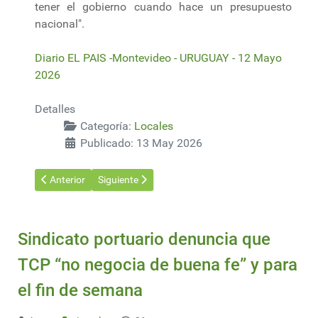
tener el gobierno cuando hace un presupuesto
nacional".
Diario EL PAIS -Montevideo - URUGUAY - 12 Mayo
2026
Detalles
Categoría:
Locales
Publicado: 13 May 2026
Artículo anterior: Cancilleres de Uruguay y Argentina se reuni
Artículo siguiente: MTOP: obras y transporte para 
Anterior
Siguiente
Sindicato portuario denuncia que
TCP “no negocia de buena fe” y para
el fin de semana