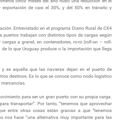
primeros cinco meses del año hubo una reducción en el
exportación de casi el 30%, y del 50% en tránsito y
tuación. Entrevistado en el programa Diario Rural de CX4
los puertos trabajan con distintos tipos de cargas según
cargas a granel, en contenedores, ro-ro (roll-on – roll-
ión de lo que Uruguay produce o la importación que llega
 y es aquella que las navieras dejan en el puerto de
otros destinos. Es lo que se conoce como nodo logístico
e mercancías.
movimiento para ser un gran puerto con su propia carga.
ara transportar”. Por tanto, “tenemos que aprovechar
que entre otras cosas están gracias a que “tenemos
so nos hace “una alternativa muy importante para las