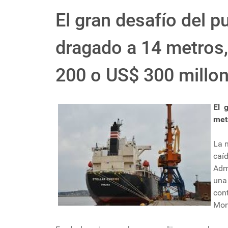
El gran desafío del p
dragado a 14 metros,
200 o US$ 300 millon
El 
met
La 
caí
Adm
una
con
Mon