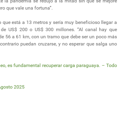
e la pandemia se redujo a la mitad sin que se mejore
o que vale una fortuna”.
o que está a 13 metros y sería muy beneficioso llegar a
ón de US$ 200 o US$ 300 millones. “Al canal hay que
o de 56 a 61 km, con un tramo que debe ser un poco más
contrario puedan cruzarse, y no esperar que salga uno
deo, es fundamental recuperar carga paraguaya. – Todo
Agosto 2025
ances del proyecto de hidrógeno verde en Paysandú
er mayor competitividad a barcazas paraguayas.