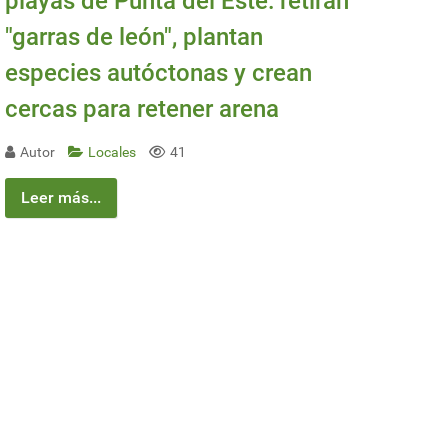
playas de Punta del Este: retiran
"garras de león", plantan
especies autóctonas y crean
cercas para retener arena
Autor
Locales
41
Leer más...