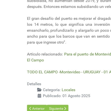
subsidiada, no aumentan desde 2019, y durant
después. Entonces estamos subsidiando un veler
El gran desafío del puerto es mejorar el dragad
los 14 metros, lo que significa una inversi
ensancharlo, profundizarlo y alargarlo un poc
ancho para que los barcos que van en sentido 
para que ingrese otro”.
Artículo relacionado:
Para el puerto de Montevi
El Campo
TODO EL CAMPO -Montevideo - URUGUAY - 01 
Detalles
Categoría:
Locales
Publicado: 01 Agosto 2025
Artículo anterior: HIF presentó en charla abierta av
Artículo siguiente: Uruguay busca ofrec
Anterior
Siguiente