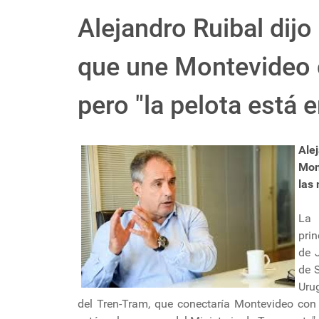
Alejandro Ruibal dijo
que une Montevideo 
pero "la pelota está
Ale
Mon
las
La 
pri
de J
de 
Urug
del Tren-Tram, que conectaría Montevideo con 