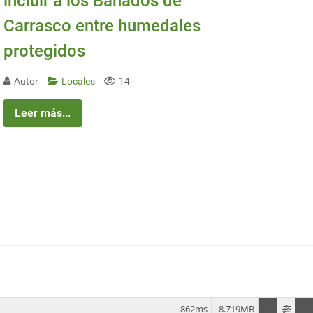
incluir a los Bañados de
Carrasco entre humedales
protegidos
Autor
Locales
14
Leer más...
ones, ómnibus y autos
862ms
8.719MB