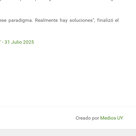
e paradigma. Realmente hay soluciones", finalizó el
- 31 Julio 2025
ramar
rimera electrolinera del país, una estación de servicio eléctrica para cami
Creado por
Medios UY