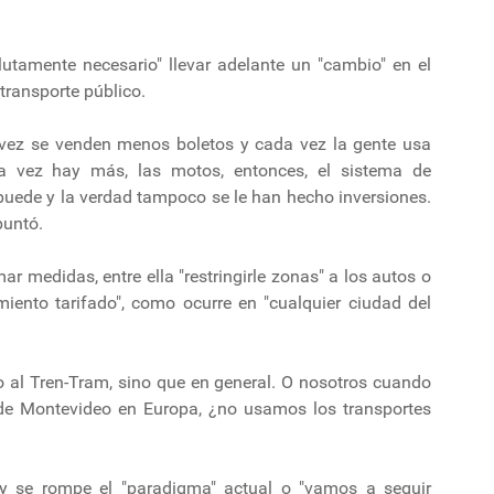
lutamente necesario" llevar adelante un "cambio" en el
transporte público.
vez se venden menos boletos y cada vez la gente usa
da vez hay más, las motos, entonces, el sistema de
puede y la verdad tampoco se le han hecho inversiones.
puntó.
r medidas, entre ella "restringirle zonas" a los autos o
iento tarifado", como ocurre en "cualquier ciudad del
olo al Tren-Tram, sino que en general. O nosotros cuando
de Montevideo en Europa, ¿no usamos los transportes
" y se rompe el "paradigma" actual o "vamos a seguir