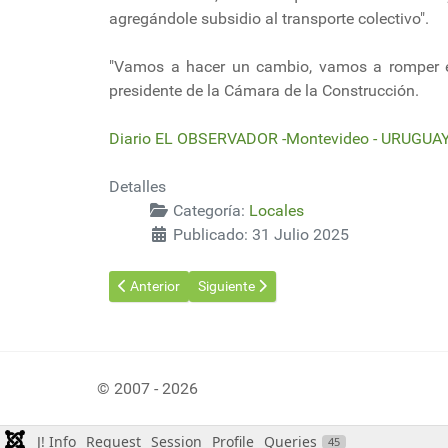
agregándole subsidio al transporte colectivo".
"Vamos a hacer un cambio, vamos a romper es
presidente de la Cámara de la Construcción.
Diario EL OBSERVADOR -Montevideo - URUGUAY 
Detalles
Categoría:
Locales
Publicado: 31 Julio 2025
Artículo anterior: Nueva operativa con buques de ult
Artículo siguiente: La Ruta 8 tendrá la p
Anterior
Siguiente
© 2007 - 2026
J! Info
Request
Session
Profile
Queries
45