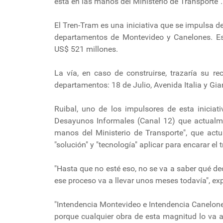
está en las manos del Ministerio de Transporte".
El Tren-Tram es una iniciativa que se impulsa 
departamentos de Montevideo y Canelones. Est
US$ 521 millones.
La vía, en caso de construirse, trazaría su r
departamentos: 18 de Julio, Avenida Italia y Gi
Ruibal, uno de los impulsores de esta iniciat
Desayunos Informales (Canal 12) que actualmen
manos del Ministerio de Transporte", que actu
"solución" y "tecnología" aplicar para encarar el 
"Hasta que no esté eso, no se va a saber qué de
ese proceso va a llevar unos meses todavía", exp
"Intendencia Montevideo e Intendencia Canelones
porque cualquier obra de esta magnitud lo va a 