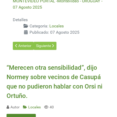
MONTEVIDEO PORTAL -Montevideo - URUGUAY -
07 Agosto 2025
Detalles
Categoría:
Locales
Publicado: 07 Agosto 2025
Artículo anterior: Derrame de crudo interrumpe tareas de bomb
Artículo siguiente: “Graves pérdidas económicas”
Anterior
Siguiente
“Merecen otra sensibilidad”, dijo
Normey sobre vecinos de Casupá
que no pudieron hablar con Orsi ni
Ortuño.
Autor
Locales
40