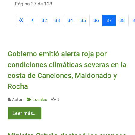
Página 37 de 128
32
33
34
35
36
37
38
3
Gobierno emitió alerta roja por
condiciones climáticas severas en la
costa de Canelones, Maldonado y
Rocha
Autor
Locales
9
Leer más...