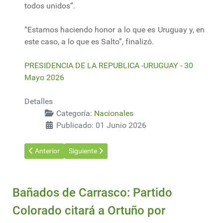
todos unidos”.
“Estamos haciendo honor a lo que es Uruguay y, en
este caso, a lo que es Salto”, finalizó.
PRESIDENCIA DE LA REPUBLICA -URUGUAY - 30
Mayo 2026
Detalles
Categoría:
Nacionales
Publicado: 01 Junio 2026
Artículo anterior: Advierten sobre drones pulverizadores; solic
Artículo siguiente: Presidente Orsi concurrió al Co
Anterior
Siguiente
Bañados de Carrasco: Partido
Colorado citará a Ortuño por