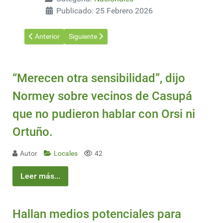
Publicado: 25 Febrero 2026
Artículo anterior: MGAP declara la emergencia agropecuaria por 
Artículo siguiente: Picudo rojo: Uso de trampas c
Anterior
Siguiente
“Merecen otra sensibilidad”, dijo
Normey sobre vecinos de Casupá
que no pudieron hablar con Orsi ni
Ortuño.
Autor
Locales
42
Leer más...
Hallan medios potenciales para