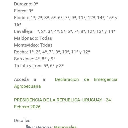
Durazno: 9ª
Flores: 9ª
Florida: 1ª, 2ª, 3ª, 5ª, 6ª, 7ª, 9ª, 11ª, 12ª, 14ª, 15ª y
16ª
Lavalleja: 1ª, 2ª, 3ª, 4ª, 5ª, 6ª, 7ª, 8ª, 12ª, 13ª y 14ª
Maldonado: Todas
Montevideo: Todas
Rocha: 1ª, 2ª, 4ª, 7ª, 8ª, 10ª, 11ª y 12ª
San José: 4ª, 8ª y 9ª
Treinta y Tres: 5ª, 6ª y 8ª
Acceda a la
Declaración de Emergencia
Agropecuaria
PRESIDENCIA DE LA REPUBLICA -URUGUAY - 24
Febrero 2026
Detalles
Categoría:
Nacionales