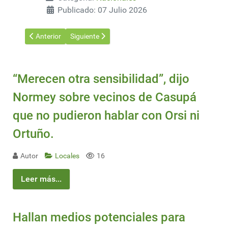
Publicado: 07 Julio 2026
Artículo anterior: La ruta invisible del glifosato: una investiga
Artículo siguiente: Brindarán apoyo presencial en t
Anterior
Siguiente
“Merecen otra sensibilidad”, dijo
Normey sobre vecinos de Casupá
que no pudieron hablar con Orsi ni
Ortuño.
Autor
Locales
16
Leer más...
Hallan medios potenciales para