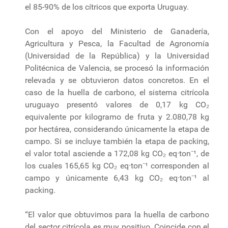
el 85-90% de los cítricos que exporta Uruguay.
Con el apoyo del Ministerio de Ganadería,
Agricultura y Pesca, la Facultad de Agronomía
(Universidad de la República) y la Universidad
Politécnica de Valencia, se procesó la información
relevada y se obtuvieron datos concretos. En el
caso de la huella de carbono, el sistema citrícola
uruguayo presentó valores de 0,17 kg CO₂
equivalente por kilogramo de fruta y 2.080,78 kg
por hectárea, considerando únicamente la etapa de
campo. Si se incluye también la etapa de packing,
el valor total asciende a 172,08 kg CO₂ eq·ton⁻¹, de
los cuales 165,65 kg CO₂ eq·ton⁻¹ corresponden al
campo y únicamente 6,43 kg CO₂ eq·ton⁻¹ al
packing.
“El valor que obtuvimos para la huella de carbono
del sector citrícola es muy positivo. Coincide con el