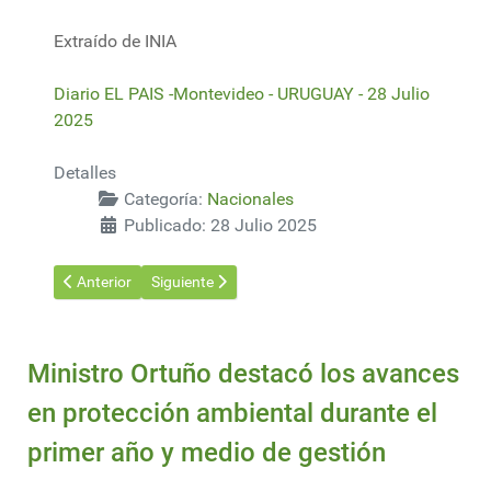
Extraído de INIA
Diario EL PAIS -Montevideo - URUGUAY - 28 Julio
2025
Detalles
Categoría:
Nacionales
Publicado: 28 Julio 2025
Artículo anterior: MGAP: Inspecciones de Trabajo mejoraron las
Artículo siguiente: Biogénesis Bagó presenta el S
Anterior
Siguiente
Ministro Ortuño destacó los avances
en protección ambiental durante el
primer año y medio de gestión