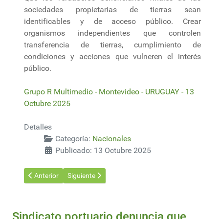
sociedades propietarias de tierras sean
identificables y de acceso público. Crear
organismos independientes que controlen
transferencia de tierras, cumplimiento de
condiciones y acciones que vulneren el interés
público.
Grupo R Multimedio - Montevideo - URUGUAY - 13
Octubre 2025
Detalles
Categoría:
Nacionales
Publicado: 13 Octubre 2025
Artículo anterior: Imesi a los plaguicidas: lo conceptual, las ca
Artículo siguiente: Cardoban y el Ejército uruguay
Anterior
Siguiente
Sindicato portuario denuncia que