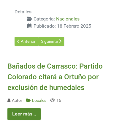
Detalles
Categoría:
Nacionales
Publicado: 18 Febrero 2025
Artículo anterior: La canola se ha convertido en un cultivo de c
Artículo siguiente: MGAP declaró estado de alerta 
Anterior
Siguiente
Bañados de Carrasco: Partido
Colorado citará a Ortuño por
exclusión de humedales
Autor
Locales
16
Leer más...