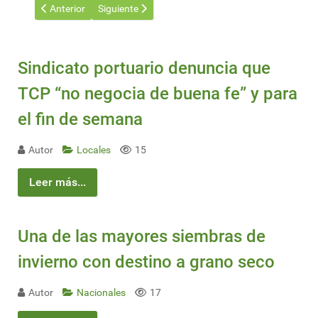
Artículo anterior: Lluvias ácidas y su efecto sobre el agro
Artículo siguiente: El control de la maleza en el agr
Anterior
Siguiente
Sindicato portuario denuncia que
TCP “no negocia de buena fe” y para
el fin de semana
Autor
Locales
15
Leer más...
Una de las mayores siembras de
invierno con destino a grano seco
Autor
Nacionales
17