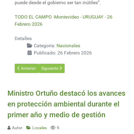
puede desde el gobierno ser tan inútiles”.
TODO EL CAMPO -Montevideo - URUGUAY - 26
Febrero 2026
Detalles
Categoría:
Nacionales
Publicado: 26 Febrero 2026
Artículo anterior: INIA presentó herramientas y recomendacione
Artículo siguiente: MSP pide no tocar aves enferma
Anterior
Siguiente
Ministro Ortuño destacó los avances
en protección ambiental durante el
primer año y medio de gestión
Autor
Locales
9