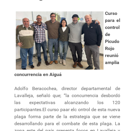
Curso
para el
control
de
Picudo
Rojo
reunió
amplia
concurrencia en Aiguá
Adolfo Beracochea, director departamental de
Lavalleja, señaló que; “la concurrencia desbordó
las expectativas alcanzando los 120
participantes.El curso paar elc ontrol de esta nueva
plaga forma parte de la estrategia que se viene
desarrollando para el combate de esta plaga. La
zona este del país presenta focos en Lavalleja y