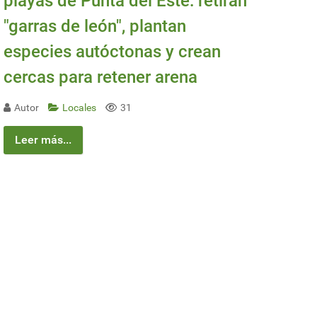
playas de Punta del Este: retiran
"garras de león", plantan
especies autóctonas y crean
cercas para retener arena
Autor
Locales
31
Leer más...
mos nada”