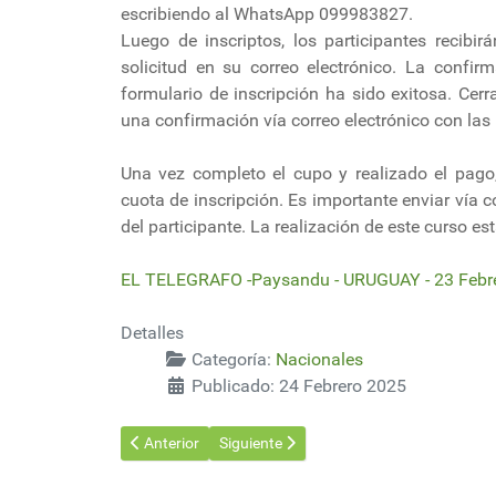
escribiendo al WhatsApp 099983827.
Luego de inscriptos, los participantes recibi
solicitud en su correo electrónico. La confir
formulario de inscripción ha sido exitosa. Cerr
una confirmación vía correo electrónico con las 
Una vez completo el cupo y realizado el pago,
cuota de inscripción. Es importante enviar vía 
del participante. La realización de este curso e
EL TELEGRAFO -Paysandu - URUGUAY - 23 Febr
Detalles
Categoría:
Nacionales
Publicado: 24 Febrero 2025
Artículo anterior: El girasol se ha convertido en uno 
Artículo siguiente: Gedeão Pereira: “Oj
Anterior
Siguiente