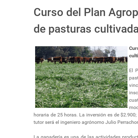
Curso del Plan Agro
de pasturas cultivad
Cur
cul
El 
pas
vin
ins
cua
mod
horaria de 25 horas. La inversión es de $2.900;
tutor será el ingeniero agrónomo Julio Perracho
La ganadería es una de las actividades produc