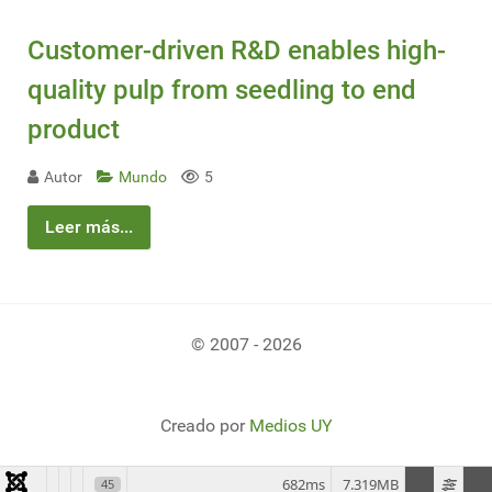
Customer-driven R&D enables high-
quality pulp from seedling to end
product
Autor
Mundo
5
Leer más...
© 2007 - 2026
Creado por
Medios UY
682ms
7.319MB
45