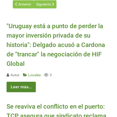
Artículo anterior: Jornada de INIA y el IPA sobre decisiones en
Artículo siguiente: Por suba del combustible, se a
Anterior
Siguiente
"Uruguay está a punto de perder la
mayor inversión privada de su
historia": Delgado acusó a Cardona
de "trancar" la negociación de HIF
Global
Autor
Locales
3
Leer más...
Se reaviva el conflicto en el puerto:
TCP asegura que sindicato reclama