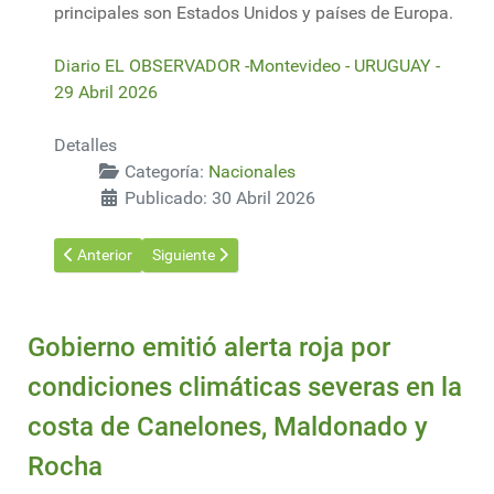
principales son Estados Unidos y países de Europa.
Diario EL OBSERVADOR -Montevideo - URUGUAY -
29 Abril 2026
Detalles
Categoría:
Nacionales
Publicado: 30 Abril 2026
Artículo anterior: Productores de Dolores rechazan aumento del
Artículo siguiente: Banco Mundial prevé una subida
Anterior
Siguiente
Gobierno emitió alerta roja por
condiciones climáticas severas en la
costa de Canelones, Maldonado y
Rocha