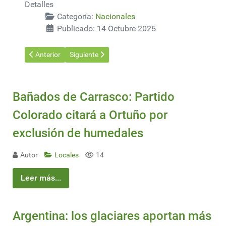
Detalles
Categoría:
Nacionales
Publicado: 14 Octubre 2025
Artículo anterior: Azucarlito prevé recibir 18.000 toneladas de a
Artículo siguiente: Imesi a los plaguicidas: lo conc
Anterior
Siguiente
Bañados de Carrasco: Partido
Colorado citará a Ortuño por
exclusión de humedales
Autor
Locales
14
Leer más...
Argentina: los glaciares aportan más