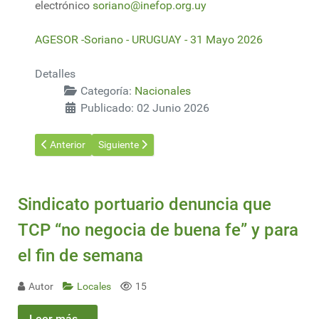
electrónico
soriano@inefop.org.uy
AGESOR -Soriano - URUGUAY - 31 Mayo 2026
Detalles
Categoría:
Nacionales
Publicado: 02 Junio 2026
Artículo anterior: Del estadio de Danubio a la Palma de Juana d
Artículo siguiente: Municipio de Cardona realizó t
Anterior
Siguiente
Sindicato portuario denuncia que
TCP “no negocia de buena fe” y para
el fin de semana
Autor
Locales
15
Leer más...