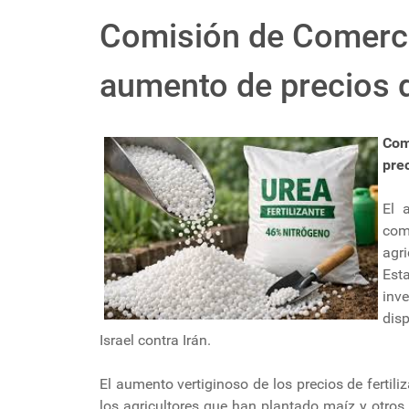
Comisión de Comerci
aumento de precios de
Com
prec
El 
comb
agr
Est
inv
disp
Israel contra Irán.
El aumento vertiginoso de los precios de fertil
los agricultores que han plantado maíz y otros