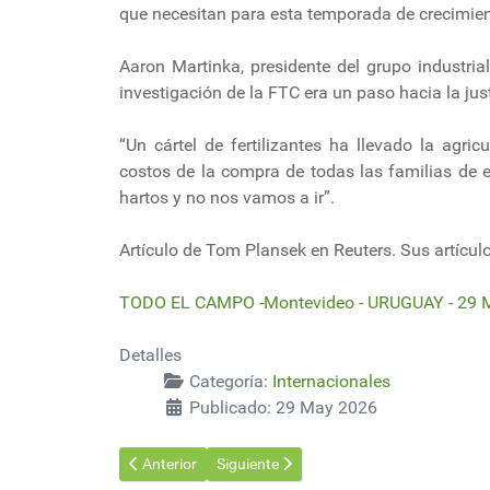
que necesitan para esta temporada de crecimien
Aaron Martinka, presidente del grupo industri
investigación de la FTC era un paso hacia la jus
“Un cártel de fertilizantes ha llevado la agri
costos de la compra de todas las familias de 
hartos y no nos vamos a ir”.
Artículo de Tom Plansek en Reuters. Sus artícul
TODO EL CAMPO -Montevideo - URUGUAY - 29 
Detalles
Categoría:
Internacionales
Publicado: 29 May 2026
Artículo anterior: La orina humana, recurso oculto para 
Artículo siguiente: Algas modificadas ge
Anterior
Siguiente