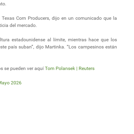
to.
al Texas Corn Producers, dijo en un comunicado que la
ticia del mercado.
cultura estadounidense al límite, mientras hace que los
este país suban”, dijo Martinka. “Los campesinos están
os se pueden ver aquí
Tom Polansek | Reuters
Mayo 2026
fertilizar el futuro.
néticamente y cultivadas en laboratorio eliminan microplásticos del agua.