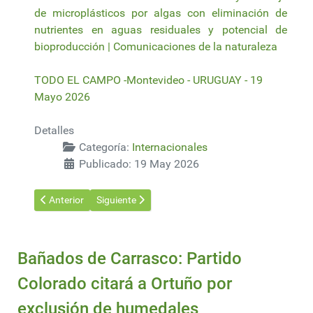
de microplásticos por algas con eliminación de
nutrientes en aguas residuales y potencial de
bioproducción | Comunicaciones de la naturaleza
TODO EL CAMPO -Montevideo - URUGUAY - 19
Mayo 2026
Detalles
Categoría:
Internacionales
Publicado: 19 May 2026
Artículo anterior: Comisión de Comercio de EE.UU. investiga aum
Artículo siguiente: Por vulnerabilidad de América L
Anterior
Siguiente
Bañados de Carrasco: Partido
Colorado citará a Ortuño por
exclusión de humedales