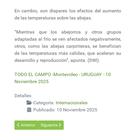
En cambio, son dispares los efectos del aumento
de las temperaturas sobre las abejas.
“Mientras que los abejorros y otros grupos
adaptadas al frío se ven afectados negativamente,
otros, como las abejas carpinteras, se benefician
de las temperaturas más cálidas, que aceleran su
desarrollo y reproducción”, apunta. (SWI).
TODO EL CAMPO -Montevideo - URUGUAY - 10
Noviembre 2025
Detalles
Categoría:
Internacionales
Publicado: 10 Noviembre 2025
Artículo anterior: Más de 3 millones de hectáreas están con exc
Artículo siguiente: Argentina desarrolla una herra
Anterior
Siguiente