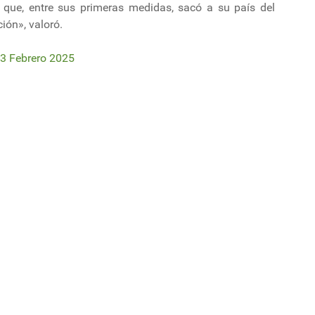
que, entre sus primeras medidas, sacó a su país del
ción», valoró.
13 Febrero 2025
 de pasta celulósica fueron siete veces superiores a las realizadas por l
onsume más de 15.200 hectáreas en parque nacional de Argentina