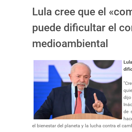
Lula cree que el «c
puede dificultar el 
medioambiental
Lul
dif
"Cr
qui
dijo
Inác
de 
hace
el bienestar del planeta y la lucha contra el cam