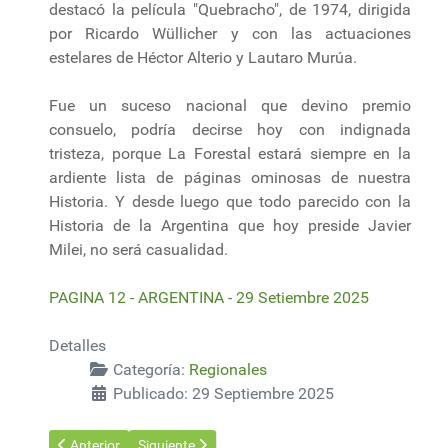
destacó la película "Quebracho", de 1974, dirigida
por Ricardo Wüllicher y con las actuaciones
estelares de Héctor Alterio y Lautaro Murúa.
Fue un suceso nacional que devino premio
consuelo, podría decirse hoy con indignada
tristeza, porque La Forestal estará siempre en la
ardiente lista de páginas ominosas de nuestra
Historia. Y desde luego que todo parecido con la
Historia de la Argentina que hoy preside Javier
Milei, no será casualidad.
PAGINA 12 - ARGENTINA - 29 Setiembre 2025
Detalles
Categoría:
Regionales
Publicado: 29 Septiembre 2025
Artículo anterior: Argentina simplificó el transporte internacion
Artículo siguiente: Se quemaron 30 mil hectáreas 
Anterior
Siguiente