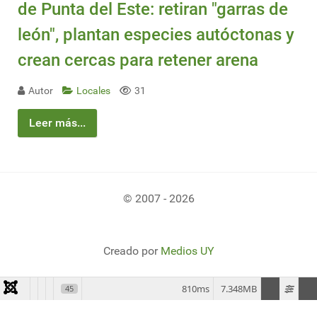
de Punta del Este: retiran "garras de
león", plantan especies autóctonas y
crean cercas para retener arena
Autor
Locales
31
Leer más...
© 2007 - 2026
Creado por
Medios UY
810ms
7.348MB
45