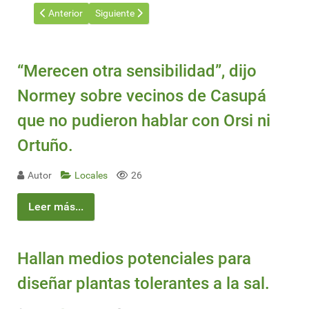
Artículo anterior: Argentina con récord ambiental: CampoLimpio 
Artículo siguiente: Nueva conexión Buenos Aires-
Anterior
Siguiente
“Merecen otra sensibilidad”, dijo
Normey sobre vecinos de Casupá
que no pudieron hablar con Orsi ni
Ortuño.
Autor
Locales
26
Leer más...
Hallan medios potenciales para
diseñar plantas tolerantes a la sal.