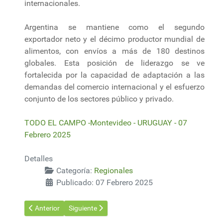
internacionales.
Argentina se mantiene como el segundo
exportador neto y el décimo productor mundial de
alimentos, con envíos a más de 180 destinos
globales. Esta posición de liderazgo se ve
fortalecida por la capacidad de adaptación a las
demandas del comercio internacional y el esfuerzo
conjunto de los sectores público y privado.
TODO EL CAMPO -Montevideo - URUGUAY - 07
Febrero 2025
Detalles
Categoría:
Regionales
Publicado: 07 Febrero 2025
Artículo anterior: El fuego en la Patagonia se propaga por tres
Artículo siguiente: Arroyo de Buenos Aires que des
Anterior
Siguiente