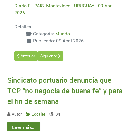
Diario EL PAIS -Montevideo - URUGUAY - 09 Abril
2026
Detalles
Categoría:
Mundo
Publicado: 09 Abril 2026
Artículo anterior: China logra llevar agua al norte del país a trav
Artículo siguiente: El precio del petróleo se desplo
Anterior
Siguiente
Sindicato portuario denuncia que
TCP “no negocia de buena fe” y para
el fin de semana
Autor
Locales
34
Leer más...