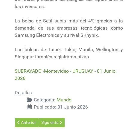
los inversores.
La bolsa de Seúl subía más del 4% gracias a la
demanda de sus empresas tecnológicas como
Samsung Electronics y su rival SKhynix.
Las bolsas de Taipéi, Tokio, Manila, Wellington y
Singapur también registraron alzas.
SUBRAYADO -Montevideo - URUGUAY - 01 Junio
2026
Detalles
Categoría:
Mundo
Publicado: 01 Junio 2026
Artículo anterior: AI with purpose and precision: how UPM Pulp p
Artículo siguiente: Así es el el túnel más largo de
Anterior
Siguiente