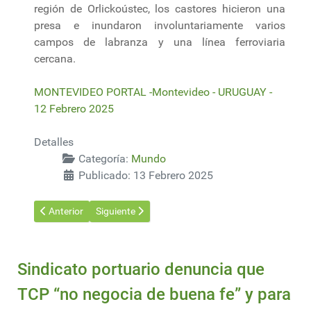
región de Orlickoústec, los castores hicieron una
presa e inundaron involuntariamente varios
campos de labranza y una línea ferroviaria
cercana.
MONTEVIDEO PORTAL -Montevideo - URUGUAY -
12 Febrero 2025
Detalles
Categoría:
Mundo
Publicado: 13 Febrero 2025
Artículo anterior: Suzano alcanza su récord de ventas en 2024 
Artículo siguiente: China: El mayor yacimiento de 
Anterior
Siguiente
Sindicato portuario denuncia que
TCP “no negocia de buena fe” y para