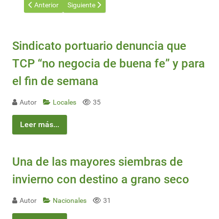
Artículo anterior: Europa enfrenta una de los mayores hitos de in
Artículo siguiente: ABS y Persona AI se asocian par
Anterior
Siguiente
Sindicato portuario denuncia que
TCP “no negocia de buena fe” y para
el fin de semana
Autor
Locales
35
Leer más...
Una de las mayores siembras de
invierno con destino a grano seco
Autor
Nacionales
31