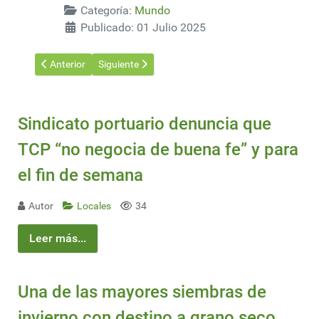
Categoría:
Mundo
Publicado: 01 Julio 2025
Artículo anterior: UPM Pulp: Now the second-largest euca pulp 
Artículo siguiente: En nombre de la energía verde,
Anterior
Siguiente
Sindicato portuario denuncia que
TCP “no negocia de buena fe” y para
el fin de semana
Autor
Locales
34
Leer más...
Una de las mayores siembras de
invierno con destino a grano seco