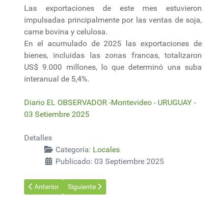
Las exportaciones de este mes estuvieron
impulsadas principalmente por las ventas de soja,
carne bovina y celulosa.
En el acumulado de 2025 las exportaciones de
bienes, incluidas las zonas francas, totalizaron
US$ 9.000 millones, lo que determinó una suba
interanual de 5,4%.
Diario EL OBSERVADOR -Montevideo - URUGUAY -
03 Setiembre 2025
Detalles
Categoría:
Locales
Publicado: 03 Septiembre 2025
Artículo anterior: Día de la Conservación de Suelos, por qué 
Artículo siguiente: El Gobierno de Orsi planea pr
Anterior
Siguiente