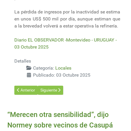
La pérdida de ingresos por la inactividad se estima
en unos US$ 500 mil por día, aunque estiman que
a la brevedad volverá a estar operativa la refinería.
Diario EL OBSERVADOR -Montevideo - URUGUAY -
03 Octubre 2025
Detalles
Categoría:
Locales
Publicado: 03 Octubre 2025
Artículo anterior: Terminal Cuenca del Plata informó de interru
Artículo siguiente: Participación en instancias reg
Anterior
Siguiente
“Merecen otra sensibilidad”, dijo
Normey sobre vecinos de Casupá