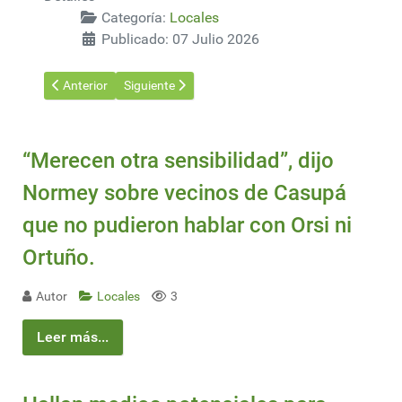
Categoría:
Locales
Publicado: 07 Julio 2026
Artículo anterior: Paro de funcionarios de entes públicos este m
Artículo siguiente: Movida gerencial: nuevo direc
Anterior
Siguiente
“Merecen otra sensibilidad”, dijo
Normey sobre vecinos de Casupá
que no pudieron hablar con Orsi ni
Ortuño.
Autor
Locales
3
Leer más...