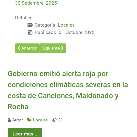
30 Setiembre 2025
Detalles
Categoría:
Locales
Publicado: 01 Octubre 2025
Artículo anterior: XXIV Reunión del Foro de Ministros de Medio
Artículo siguiente: Compañía constructora france
Anterior
Siguiente
Gobierno emitió alerta roja por
condiciones climáticas severas en la
costa de Canelones, Maldonado y
Rocha
Autor
Locales
21
Leer más...