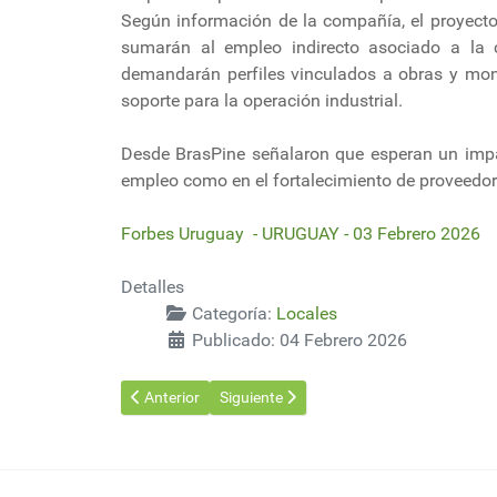
Según información de la compañía, el proyecto
sumarán al empleo indirecto asociado a la c
demandarán perfiles vinculados a obras y mont
soporte para la operación industrial.
Desde BrasPine señalaron que esperan un impac
empleo como en el fortalecimiento de proveedore
Forbes Uruguay - URUGUAY - 03 Febrero 2026
Detalles
Categoría:
Locales
Publicado: 04 Febrero 2026
Artículo anterior: Extensión de tareas de limpieza 
Artículo siguiente: Intendencia de Mald
Anterior
Siguiente