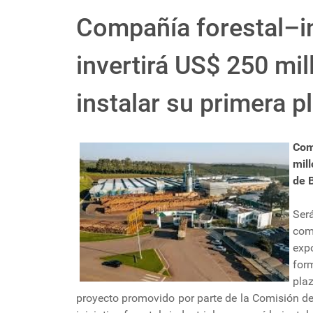
Compañía forestal–in
invertirá US$ 250 mil
instalar su primera p
Com
mil
de B
Será
com
exp
for
pla
proyecto promovido por parte de la Comisión d