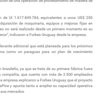
talación de una operación de procesamiento de madera de
n de UI 1.617.849.784, equivalentes a unos US$ 250
adquisición de maquinaria, equipos y mejoras fijas en
lso no será realizado desde un primero momento en su
á menor", indicaron a Forbes Uruguay desde la empresa.
elevante adicional que está planeada para los próximos
ciona como un paraguas para un plan de crecimiento
en brasileño, ya que se trata de su primera fábrica fuera
e la compañía, que cuenta con más de 2.500 empleados
 la empresa explicaron a Forbes Uruguay que el proyecto
asPine y apunta tanto a ampliar su capacidad operativa
a sus mercados.