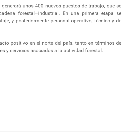
 generará unos 400 nuevos puestos de trabajo, que se
adena forestal–industrial. En una primera etapa se
aje, y posteriormente personal operativo, técnico y de
to positivo en el norte del país, tanto en términos de
s y servicios asociados a la actividad forestal.
programadas en UPM Fray Bentos
onado colabora para sofocar incendio en Cerro Azules