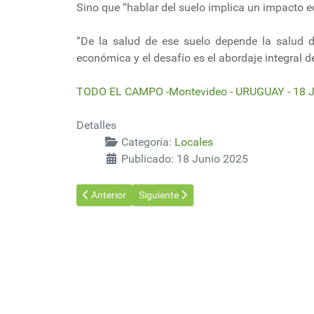
Sino que “hablar del suelo implica un impacto 
“De la salud de ese suelo depende la salud del
económica y el desafío es el abordaje integral de
TODO EL CAMPO -Montevideo - URUGUAY - 18 J
Detalles
Categoría:
Locales
Publicado: 18 Junio 2025
Artículo anterior: Montes del Plata presentó su sext
Artículo siguiente: Análisis de Puente so
Anterior
Siguiente