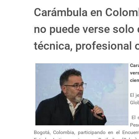
Carámbula en Colombi
no puede verse solo
técnica, profesional o
Car
ver
cien
El j
Glob
El s
Pesc
Bogotá, Colombia, participando en el Encuen