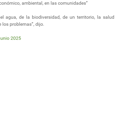
económico, ambiental, en las comunidades”
 agua, de la biodiversidad, de un territorio, la salud
 los problemas”, dijo.
unio 2025
o reporte de sostenibilidad: ¿qué impacto económico generó en 2024?
bre las cotizaciones en energía, metales y agricultura, mientras crecen las