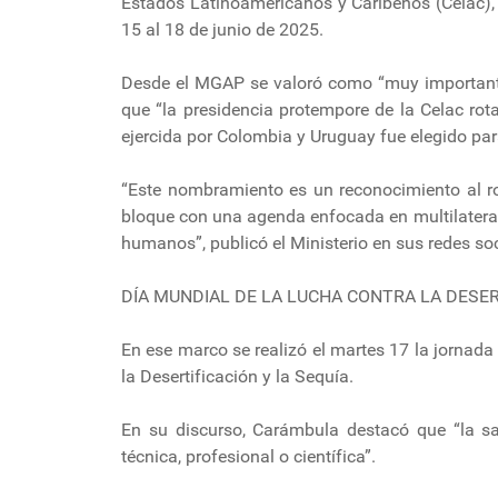
Estados Latinoamericanos y Caribeños (Celac), y
15 al 18 de junio de 2025.
Desde el MGAP se valoró como “muy importante
que “la presidencia protempore de la Celac ro
ejercida por Colombia y Uruguay fue elegido para
“Este nombramiento es un reconocimiento al ro
bloque con una agenda enfocada en multilaterali
humanos”, publicó el Ministerio en sus redes soc
DÍA MUNDIAL DE LA LUCHA CONTRA LA DESERT
En ese marco se realizó el martes 17 la jorna
la Desertificación y la Sequía.
En su discurso, Carámbula destacó que “la s
técnica, profesional o científica”.