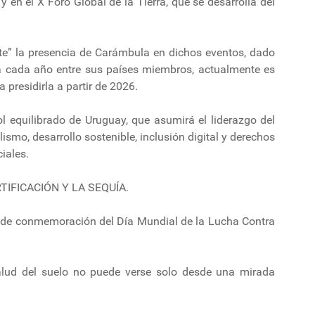
 en el X Foro Global de la Tierra, que se desarrolla del
” la presencia de Carámbula en dichos eventos, dado
ta cada año entre sus países miembros, actualmente es
 presidirla a partir de 2026.
l equilibrado de Uruguay, que asumirá el liderazgo del
smo, desarrollo sostenible, inclusión digital y derechos
iales.
IFICACIÓN Y LA SEQUÍA.
da de conmemoración del Día Mundial de la Lucha Contra
alud del suelo no puede verse solo desde una mirada